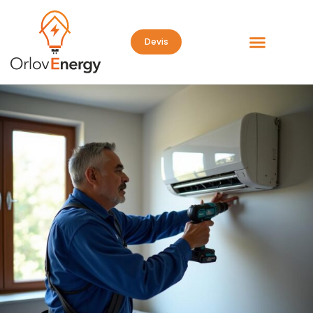
Installation De Climatiseurs
Devis
Clamart
/
Électicien
/
Haut-de-seine (92)