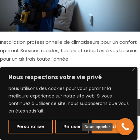
Installation professionnelle de climatiseurs pour un confort
optimal. Services rapides, fiables et adaptés à vos besoins
pour un air frais toute l'année.
Continuer La Lecture
Nous respectons votre vie privé
Nous utilisons des cookies pour vous garantir la
meilleure expérience sur notre site web. Si vous
continuez à utiliser ce site, nous supposerons que vous
Copyright © 2025 - OrlovEnergy - Crée par
Sky Keys
en êtes satisfait.
Personaliser
Refuser
Accepter
Nous appeler